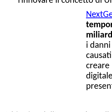
rinnovare il concetto di 
NextGe
tempor
miliard
i danni
causati
creare
digital
present