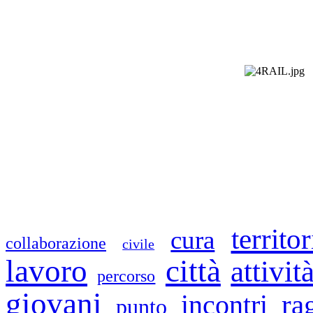
territor
cura
collaborazione
civile
lavoro
città
attivit
percorso
giovani
ra
incontri
punto