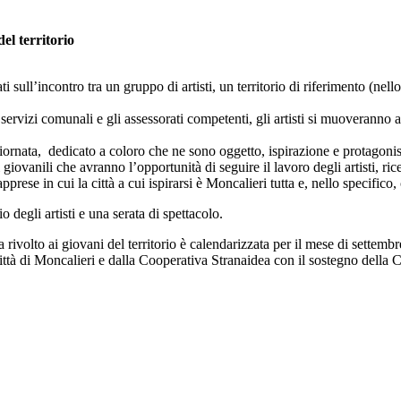
el territorio
ati sull’incontro tra un gruppo di artisti, un territorio di riferimento (n
ervizi comunali e gli assessorati competenti, gli artisti si muoveranno a
ornata, dedicato a coloro che ne sono oggetto, ispirazione e protagonisti
li giovanili che avranno l’opportunità di seguire il lavoro degli artisti, r
pprese in cui la città a cui ispirarsi è Moncalieri tutta e, nello specific
 degli artisti e una serata di spettacolo.
 rivolto ai giovani del territorio è calendarizzata per il mese di settembr
Città di Moncalieri e dalla Cooperativa Stranaidea con il sostegno della