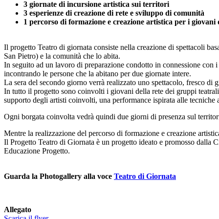
3 giornate di incursione artistica sui territori
3 esperienze di creazione di rete e sviluppo di comunità
1 percorso di formazione e creazione artistica per i giovani d
Il progetto Teatro di giornata consiste nella creazione di spettacoli bas
San Pietro) e la comunità che lo abita.
In seguito ad un lavoro di preparazione condotto in connessione con i s
incontrando le persone che la abitano per due giornate intere.
La sera del secondo giorno verrà realizzato uno spettacolo, fresco di gi
In tutto il progetto sono coinvolti i giovani della rete dei gruppi teatra
supporto degli artisti coinvolti, una performance ispirata alle tecniche a
Ogni borgata coinvolta vedrà quindi due giorni di presenza sul territorio
Mentre la realizzazione del percorso di formazione e creazione artistica
Il Progetto Teatro di Giornata è un progetto ideato e promosso dalla 
Educazione Progetto.
Guarda la Photogallery alla voce
Teatro di Giornata
Allegato
Scarica il flyer