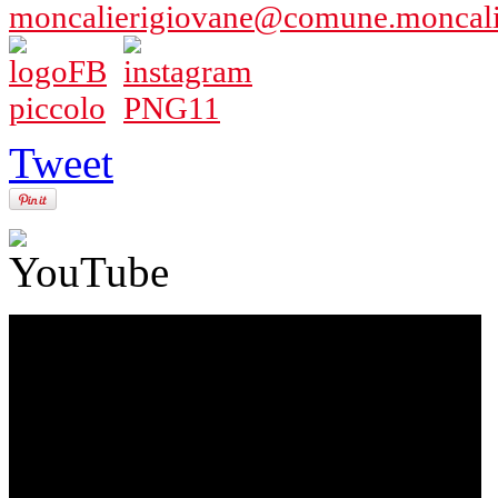
moncalierigiovane@comune.moncalier
Tweet