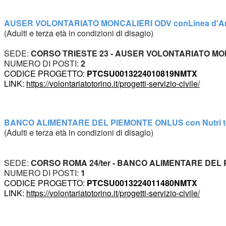
AUSER VOLONTARIATO MONCALIERI ODV con
Linea d'A
(
Adulti e terza età in condizioni di disagio
)
SEDE: 
CORSO TRIESTE 23 - AUSER VOLONTARIATO MO
NUMERO DI POSTI: 
2
CODICE PROGETTO: 
PTCSU0013224010819NMTX
LINK: 
https://volontariatotorino.it/progetti-servizio-civile/
BANCO ALIMENTARE DEL PIEMONTE ONLUS con Nutri te st
(
Adulti
 e terza età in condizioni di disagio
)
SEDE: 
CORSO ROMA 24/ter - BANCO ALIMENTARE DEL
NUMERO DI POSTI: 
1
CODICE PROGETTO: 
PTCSU0013224011480NMTX
LINK: 
https://volontariatotorino.it/progetti-servizio-civile/