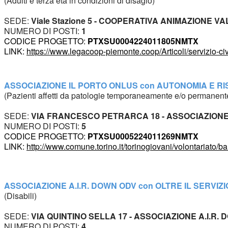
(Adulti e terza età in condizioni di disagio)
SEDE:
 Viale Stazione 5 - COOPERATIVA ANIMAZIONE 
NUMERO DI POSTI: 
1
CODICE PROGETTO: 
PTXSU0004224011805NMTX
LINK: 
https://www.legacoop-piemonte.coop/Articoli/servizio-c
ASSOCIAZIONE IL PORTO ONLUS con
 AUTONOMIA E RI
(Pazienti affetti da patologie temporaneamente e/o permanente
SEDE: 
VIA FRANCESCO PETRARCA 18 - ASSOCIAZIONE
NUMERO DI POSTI: 
5
CODICE PROGETTO: 
PTXSU0005224011269NMTX
LINK: 
http://www.comune.torino.it/torinogiovani/volontariato/b
ASSOCIAZIONE A.I.R. DOWN ODV con
 OLTRE IL SERVIZI
(Disabili)
SEDE:
 VIA QUINTINO SELLA 17 - ASSOCIAZIONE A.I.R.
NUMERO DI POSTI: 
4