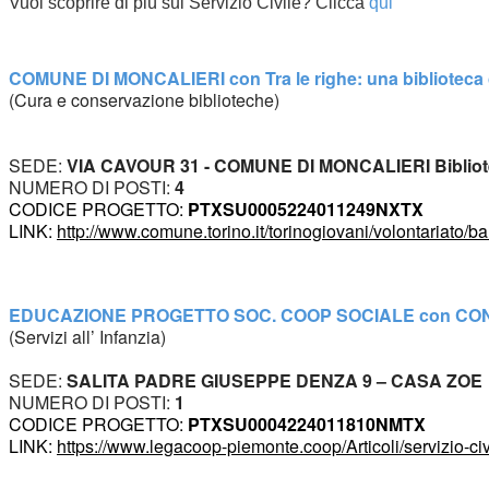
Vuoi scoprire di più sul Servizio Civile? Clicca 
qui
COMUNE DI MONCALIERI con Tra le righe: una biblioteca c
(Cura e conservazione biblioteche)
SEDE:
 VIA CAVOUR 31 - COMUNE DI MONCALIERI Bibliote
NUMERO DI POSTI:
 4
CODICE PROGETTO: 
PTXSU0005224011249NXTX
LINK: 
http://www.comune.torino.it/torinogiovani/volontariato/b
EDUCAZIONE PROGETTO SOC. COOP SOCIALE con 
CO
(Servizi all’ Infanzia)
SEDE: 
SALITA PADRE GIUSEPPE DENZA 9 – CASA ZOE 
NUMERO DI POSTI: 
1
CODICE PROGETTO: 
PTXSU0004224011810NMTX
LINK: 
https://www.legacoop-piemonte.coop/Articoli/servizio-c