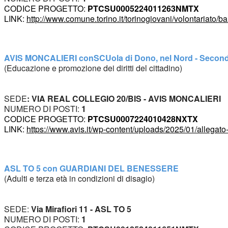
CODICE PROGETTO: 
PTCSU0005224011263NMTX
LINK: 
http://www.comune.torino.it/torinogiovani/volontariato/b
AVIS MONCALIERI con
SCUola
 di Dono, nel Nord - Secon
(Educazione e promozione dei diritti del cittadino)
SEDE
: VIA REAL COLLEGIO 20/BIS - AVIS MONCALIERI
NUMERO DI POSTI: 
1
CODICE PROGETTO: 
PTCSU0007224010428NXTX
LINK: 
https://www.avis.it/wp-content/uploads/2025/01/allega
ASL TO 5 con 
GUARDIANI DEL BENESSERE
(Adulti e terza età in condizioni di disagio)
SEDE: 
Via Mirafiori 11 - ASL TO 5
NUMERO DI POSTI: 
1