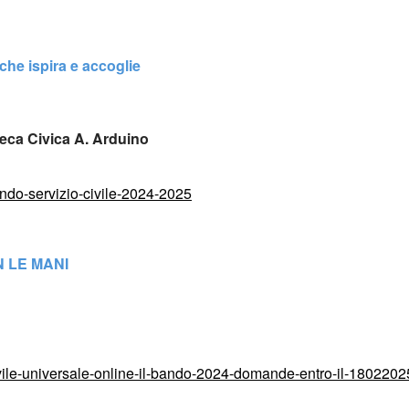
he ispira e accoglie 
ca Civica A. Arduino
ando-servizio-civile-2024-2025
N
 LE MANI
ivile-universale-online-il-bando-2024-domande-entro-il-1802202