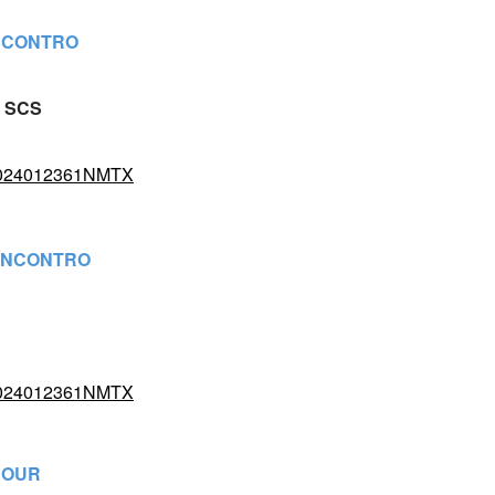
INCONTRO
E SCS
0002024012361NMTX
'INCONTRO
0002024012361NMTX
HOUR