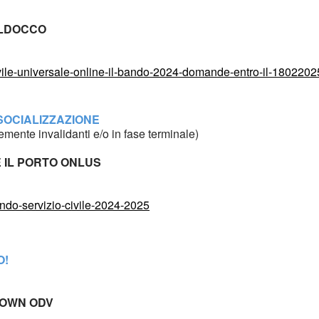
VALDOCCO
ivile-universale-online-il-bando-2024-domande-entro-il-1802202
SOCIALIZZAZIONE
mente invalidanti e/o in fase terminale)
 IL PORTO ONLUS
ando-servizio-civile-2024-2025
O!
 DOWN ODV