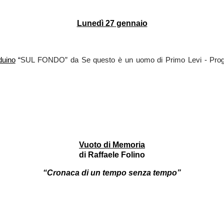
Lunedì 2
7
 gennaio
duino
 “
SUL FONDO” da 
Se
 questo è un uomo 
di Primo Levi - 
Prog
Vuoto di Memoria
di Raffaele Folino
“Cronaca di un tempo senza tempo”