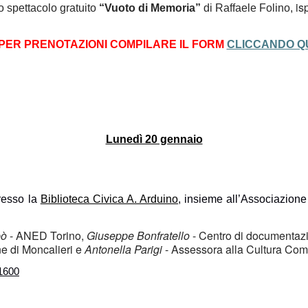
is
o
 spettacolo gratuito 
“Vuoto di Memoria”
 di Raffaele Folino, 
PER PRENOTAZIONI COMPILARE IL FORM 
CLICCANDO Q
Lunedì 20 gennaio
resso la 
Biblioteca Civica A. Arduino
, insieme all’Associazion
bò
 - ANED Torino,
Giuseppe Bonfratello
 - Centro di documentazi
e di Moncalieri e 
Antonella Parigi 
- Assessora alla Cultura Com
1600