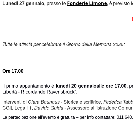
Fonderie Limone
Lunedì
 27 gennaio
, presso le 
, è previsto 
l
Tutte le attività per celebrare il Giorno della Memoria 2025:
Ore 1
7
.00
Il primo appuntamento è
 lunedì 20 gennaio
alle ore 17.00, 
p
Libertà
 - Ricordando Ravensbrück
”
.
Interventi di
 Clara 
Bounous
 - Storica e scrittrice, 
Federica 
Tab
CGIL Lega 11,
 Davide Guida
 - Assessore all'Istruzione Comun
La partecipazione all’evento è gratuita – per info contattare:
011 640