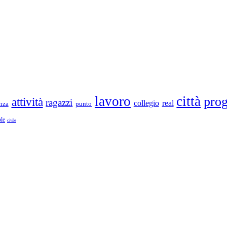
lavoro
città
prog
attività
ragazzi
collegio
real
enza
punto
le
civile