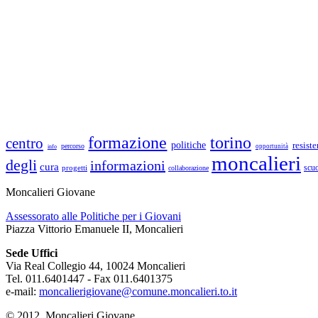
formazione
torino
centro
politiche
resist
percorso
opportunità
info
moncalieri
degli
informazioni
cura
scuo
progetti
collaborazione
Moncalieri Giovane
Assessorato alle Politiche per i Giovani
Piazza Vittorio Emanuele II, Moncalieri
Sede Uffici
Via Real Collegio 44, 10024 Moncalieri
Tel. 011.6401447 - Fax 011.6401375
e-mail:
moncalierigiovane@comune.moncalieri.to.it
© 2012, Moncalieri Giovane