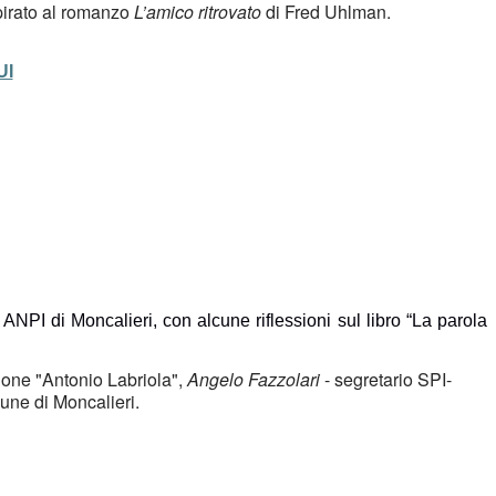
pirato al romanzo 
L’amico ritrovato
 di Fred 
Uhlman
. 
UI
e ANPI
 di Moncalieri
, con 
alcune riflessioni sul libro 
“La parola 
one "Antonio Labriola", 
Angelo Fazzolari 
- segretario SPI-
une di Moncalieri.