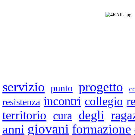
servizio
progetto
punto
c
incontri
collegio
r
resistenza
degli
territorio
raga
cura
giovani
formazione
anni