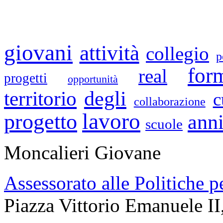
giovani
attività
collegio
p
for
real
progetti
opportunità
degli
territorio
c
collaborazione
lavoro
progetto
ann
scuole
Moncalieri Giovane
Assessorato alle Politiche p
Piazza Vittorio Emanuele II